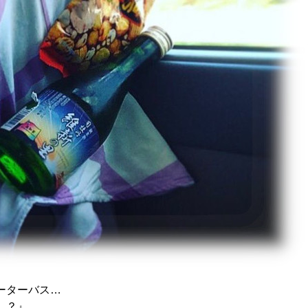
ーターバス…
…？』