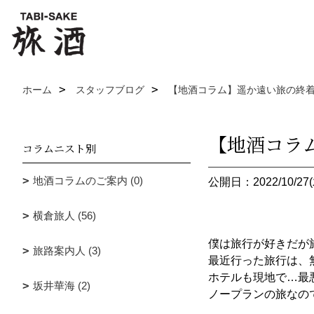
ホーム
スタッフブログ
【地酒コラム】遥か遠い旅の終着 
【地酒コラム
コラムニスト別
地酒コラムのご案内 (0)
公開日：2022/10/27(
横倉旅人 (56)
僕は旅行が好きだが
旅路案内人 (3)
最近行った旅行は、
ホテルも現地で…最
坂井華海 (2)
ノープランの旅なの