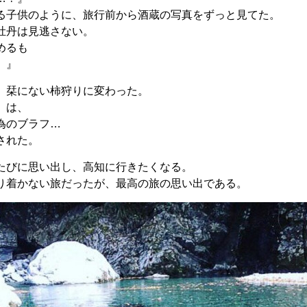
る子供のように、旅行前から酒蔵の写真をずっと見てた。
牡丹は見逃さない。
めるも
。』
、栞にない柿狩りに変わった。
』は、
為のブラフ…
された。
たびに思い出し、高知に行きたくなる。
り着かない旅だったが、最高の旅の思い出である。