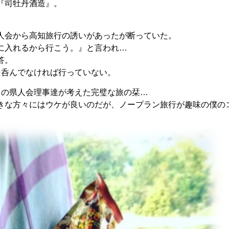
『司牡丹酒造』。
人会から高知旅行の誘いがあったが断っていた。
に入れるから行こう。』と言われ…
答。
を呑んでなければ行っていない。
かりの県人会理事達が考えた完璧な旅の栞…
きな方々にはウケが良いのだが、ノープラン旅行が趣味の僕のコ