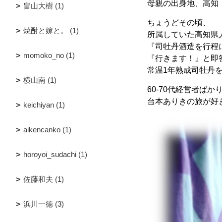
母親の出身地、高知
畠山大樹 (1)
ちょうどその頃、
焼酎と嫁と。 (1)
所属していた高知県
『司牡丹酒造を行程
momoko_no (1)
『行きます！』と即
常温1年熟成司牡丹
横山南 (1)
60-70代経営者ば
台本ありきの旅が好
keichiyan (1)
aikencanko (1)
horoyoi_sudachi (1)
佐藤和夫 (1)
浜川一徳 (3)