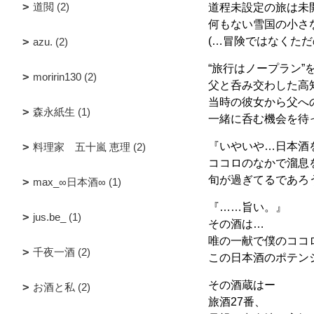
道閲 (2)
道程未設定の旅は未
何もない雪国の小さ
(…冒険ではなくただ
azu. (2)
“旅行はノープラン”
moririn130 (2)
父と呑み交わした高
当時の彼女から父へ
森永紙生 (1)
一緒に呑む機会を待
『いやいや…日本酒
料理家 五十嵐 恵理 (2)
ココロのなかで溜息
旬が過ぎてるであろ
max_∞日本酒∞ (1)
『……旨い。』
jus.be_ (1)
その酒は…
唯の一献で僕のココ
千夜一酒 (2)
この日本酒のポテン
その酒蔵はー
お酒と私 (2)
旅酒27番、