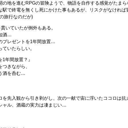
開の地を進むRPGの冒険ようで、物語を自作する感覚がたまら
な駅で終電を無くし死にかけた事もあるが、リスクがなければ
の旅行なのだが)
を貫いていたが例外もある。
知酒…
のプレゼントを1年間放置…
っていたらしい。
を1年間放置？』
をつきながら、
う酒を呑む…
ロを先入観から引き剥がし、次の一献で宙に浮いたココロは抗
シャル、酒蔵の実力は凄まじい…