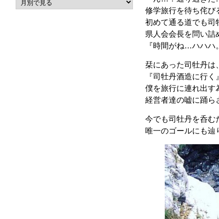
修学旅行を待ち侘び
初めて通る道でも司
県人会会長を問い詰
『時間がね…ハハハ
栞にあった司牡丹は
『司牡丹酒造に行く
僕を旅行に連れ出す
経営者達の嘘に踊ら
今でも司牡丹を呑む
唯一のゴールにも辿