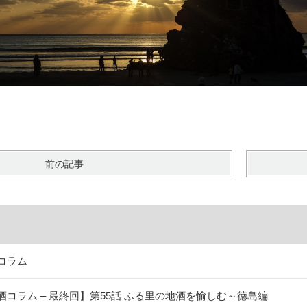
前の記事
コラム
酒コラム – 最終回】第55話 ふる里の地酒を愉しむ～徳島編