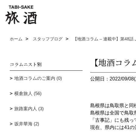
ホーム
スタッフブログ
【地酒コラム – 連載中】第48
【地酒コラム
コラムニスト別
地酒コラムのご案内 (0)
公開日：2022/09/08(
横倉旅人 (56)
島根県は鳥取県と同
旅路案内人 (3)
島根県は全国で鳥取
「古事記」にも残っ
坂井華海 (2)
現在、県内には41