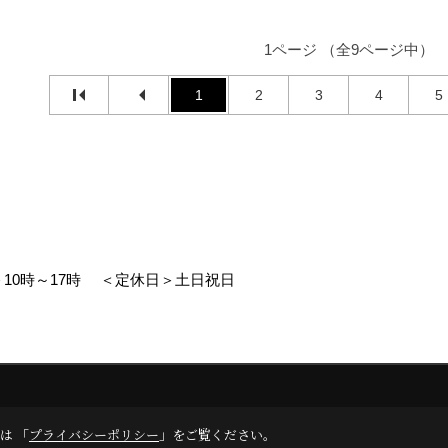
1ページ （全9ページ中）
1
2
3
4
5
10時～17時
＜定休日＞土日祝日
エイト
は 「
プライバシーポリシー
」をご覧ください。