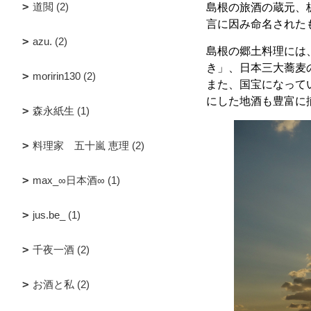
道閲 (2)
島根の旅酒の蔵元、
言に因み命名された
azu. (2)
島根の郷土料理には
き」、日本三大蕎麦
moririn130 (2)
また、国宝になって
にした地酒も豊富に
森永紙生 (1)
料理家 五十嵐 恵理 (2)
max_∞日本酒∞ (1)
jus.be_ (1)
千夜一酒 (2)
お酒と私 (2)