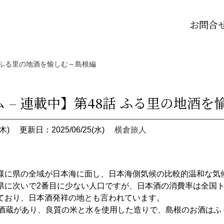
お問合
話 ふる里の地酒を愉しむ～島根編
 – 連載中】第48話 ふる里の地酒
木)
更新日：2025/06/25(水)
横倉旅人
様に県の全域が日本海に面し、日本海側気候の比較的温和な気
県に次いで2番目に少ない人口ですが、日本酒の消費率は全国
ており、日本酒発祥の地とも言われています。
の酒蔵があり、良質の米と水を使用した造りで、島根のお酒はふ