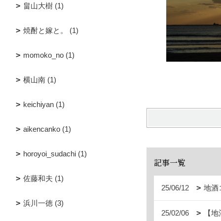
畠山大樹 (1)
焼酎と嫁と。 (1)
momoko_no (1)
横山南 (1)
keichiyan (1)
aikencanko (1)
horoyoi_sudachi (1)
記事一覧
佐藤和夫 (1)
25/06/12
地酒
浜川一徳 (3)
25/02/06
【地