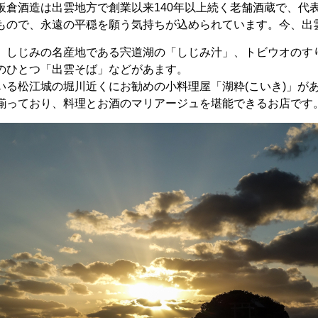
板倉酒造は出雲地方で創業以来140年以上続く老舗酒蔵で、代
もので、永遠の平穏を願う気持ちが込められています。今、出
、しじみの名産地である宍道湖の「しじみ汁」、トビウオのす
のひとつ「出雲そば」などがあます。
いる松江城の堀川近くにお勧めの小料理屋「湖粋(こいき)」が
揃っており、料理とお酒のマリアージュを堪能できるお店です