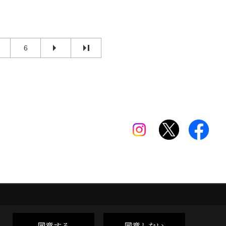
6
同意する
同意しない