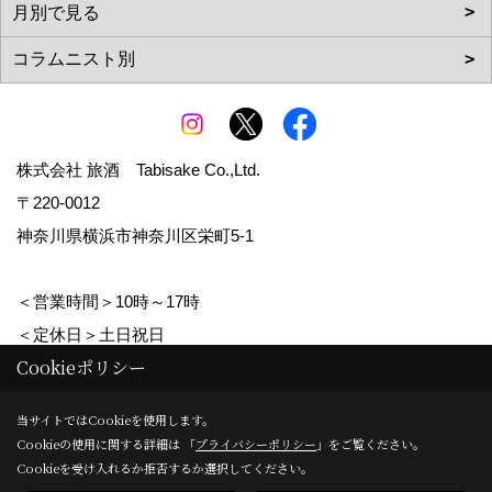
株式会社 旅酒 Tabisake Co.,Ltd.
〒220-0012
神奈川県横浜市神奈川区栄町5-1
＜営業時間＞10時～17時
＜定休日＞土日祝日
Cookieポリシー
Copyright (c) tabisake. All Rights Reserved.
当サイトではCookieを使用します。
Cookieの使用に関する詳細は 「
プライバシーポリシー
」をご覧ください。
Produced by
ゴデスクリエイト
Cookieを受け入れるか拒否するか選択してください。