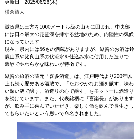
更新日：2025/06/26(木)
横倉旅人
滋賀県は三方を1000メートル級の山々に囲まれ、中央部
には日本最大の琵琶湖を擁する盆地のため、内陸性の気候
になっています。
現在、県内には56もの酒蔵がありますが、滋賀のお酒は鈴
鹿山系や比良山系の伏流水を仕込み水に使用した造りで、
濃醇でやわらかな味わいが特徴です。
滋賀の旅酒の蔵元「喜多酒造」は、江戸時代より200年以
上も続く歴史ある酒蔵で、「たおやかなお酒を醸す、味わ
い深い麹で醸す、酒造りの心で醸す」をモットーに酒造り
を続けています。また、代表銘柄に『喜楽長』があります
が、飲み手に喜んでいただき、楽しく酒を飲んで長生きし
てもらいたいという思いで命名されました。