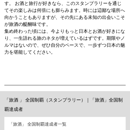
す。 お酒と旅行が好きなら、このスタンプラリーを通じ
てその楽しみは何倍にも膨らみます。時には辺鄙な場所へ
向かうこともありますが、その先にある未知の出会いこそ
が旅酒の醍醐味です。
集め終わった頃には、今よりもっと日本とお酒が好きにな
り、一生語れる旅のネタが増えているはずです。期限やノ
ルマはないので、ぜひ自分のペースで、一歩ずつ日本の魅
力を堪能してください。
「旅酒 」 全国制覇（スタンプラリー）｜「旅酒」全国制
覇達成者
「旅酒」 全国制覇達成者一覧