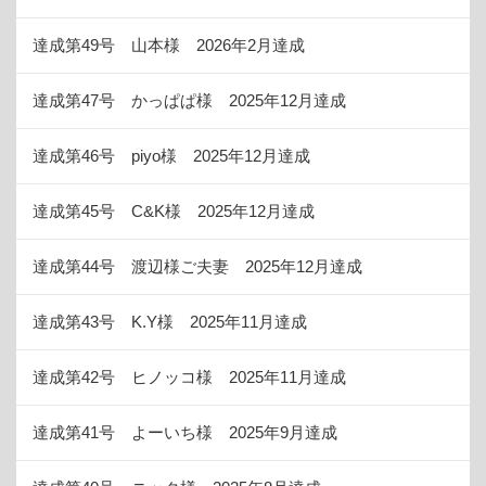
達成第49号 山本様 2026年2月達成
達成第47号 かっぱぱ様 2025年12月達成
達成第46号 piyo様 2025年12月達成
達成第45号 C&K様 2025年12月達成
達成第44号 渡辺様ご夫妻 2025年12月達成
達成第43号 K.Y様 2025年11月達成
達成第42号 ヒノッコ様 2025年11月達成
達成第41号 よーいち様 2025年9月達成