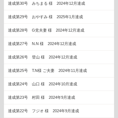
達成第30号 みちまる 様 2024年12月達成
達成第29号 おやすみ 様 2025年1月達成
達成第28号 G党夫妻 様 2024年12月達成
達成第27号 N.N 様 2024年12月達成
達成第26号 登山 様 2024年12月達成
達成第25号 T.N様 ご夫妻 2024年11月達成
達成第24号 山口 様 2024年10月達成
達成第23号 村田 様 2024年9月達成
達成第22号 フジオ 様 2024年9月達成