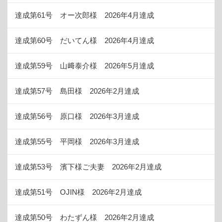
達成第61号 オー次郎様 2026年4月達成
達成第60号 だいてん様 2026年4月達成
達成第59号 山﨑泰介様 2026年5月達成
達成第57号 島田様 2026年2月達成
達成第56号 原口様 2026年3月達成
達成第55号 平岡様 2026年3月達成
達成第53号 濱下様ご夫妻 2026年2月達成
達成第51号 OJIN様 2026年2月達成
達成第50号 わたずん様 2026年2月達成