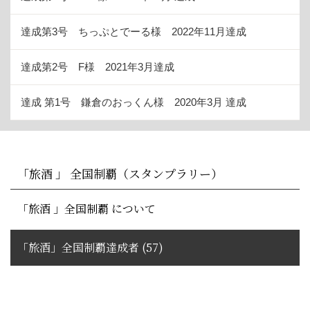
達成第3号 ちっぷとでーる様 2022年11月達成
達成第2号 F様 2021年3月達成
達成 第1号 鎌倉のおっくん様 2020年3月 達成
「旅酒 」 全国制覇（スタンプラリー）
「旅酒 」全国制覇 について
「旅酒」全国制覇達成者 (57)