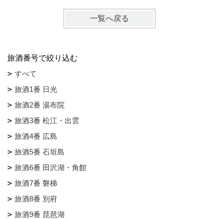
一覧へ戻る
旅酒番号で絞り込む
すべて
旅酒1番 日光
旅酒2番 湯布院
旅酒3番 松江・出雲
旅酒4番 広島
旅酒5番 石垣島
旅酒6番 田沢湖・角館
旅酒7番 磐梯
旅酒8番 別府
旅酒9番 琵琶湖