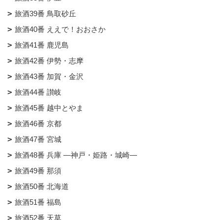
旅酒39番 鳥取砂丘
旅酒40番 ええで！おおさか
旅酒41番 鹿児島
旅酒42番 伊勢・志摩
旅酒43番 加賀・金沢
旅酒44番 讃岐
旅酒45番 越中とやま
旅酒46番 京都
旅酒47番 宮城
旅酒48番 兵庫 ―神戸・姫路・城崎―
旅酒49番 那須
旅酒50番 北海道
旅酒51番 福島
旅酒52番 天草