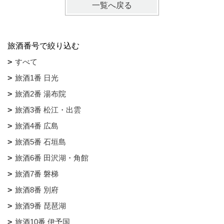
一覧へ戻る
旅酒番号で絞り込む
すべて
旅酒1番 日光
旅酒2番 湯布院
旅酒3番 松江・出雲
旅酒4番 広島
旅酒5番 石垣島
旅酒6番 田沢湖・角館
旅酒7番 磐梯
旅酒8番 別府
旅酒9番 琵琶湖
旅酒10番 伊予国