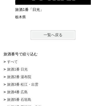
旅酒1番「日光」
旅酒2番
栃木県
大分県
一覧へ戻る
旅酒番号で絞り込む
すべて
旅酒1番 日光
旅酒2番 湯布院
旅酒3番 松江・出雲
旅酒4番 広島
旅酒5番 石垣島