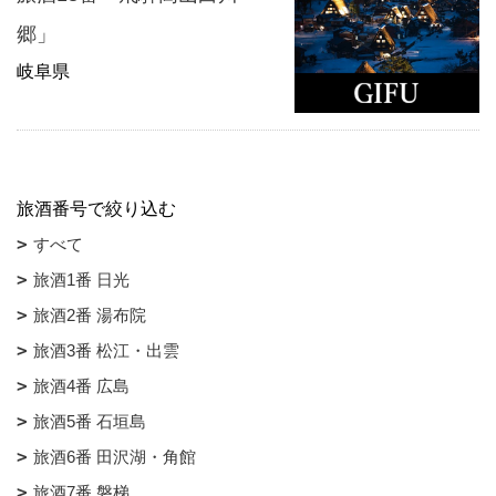
郷」
岐阜県
旅酒番号で絞り込む
すべて
旅酒1番 日光
旅酒2番 湯布院
旅酒3番 松江・出雲
旅酒4番 広島
旅酒5番 石垣島
旅酒6番 田沢湖・角館
旅酒7番 磐梯