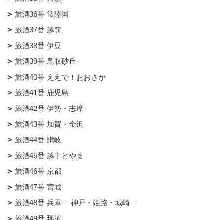
旅酒36番 常陸国
旅酒37番 越前
旅酒38番 伊豆
旅酒39番 鳥取砂丘
旅酒40番 ええで！おおさか
旅酒41番 鹿児島
旅酒42番 伊勢・志摩
旅酒43番 加賀・金沢
旅酒44番 讃岐
旅酒45番 越中とやま
旅酒46番 京都
旅酒47番 宮城
旅酒48番 兵庫 ―神戸・姫路・城崎―
旅酒49番 那須