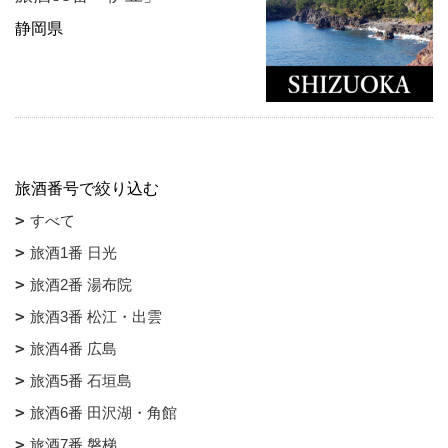
静岡県
旅酒番号で絞り込む
すべて
旅酒1番 日光
旅酒2番 湯布院
旅酒3番 松江・出雲
旅酒4番 広島
旅酒5番 石垣島
旅酒6番 田沢湖・角館
旅酒7番 磐梯