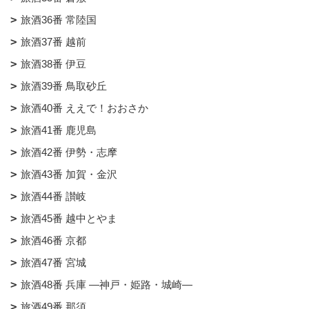
旅酒36番 常陸国
旅酒37番 越前
旅酒38番 伊豆
旅酒39番 鳥取砂丘
旅酒40番 ええで！おおさか
旅酒41番 鹿児島
旅酒42番 伊勢・志摩
旅酒43番 加賀・金沢
旅酒44番 讃岐
旅酒45番 越中とやま
旅酒46番 京都
旅酒47番 宮城
旅酒48番 兵庫 ―神戸・姫路・城崎―
旅酒49番 那須