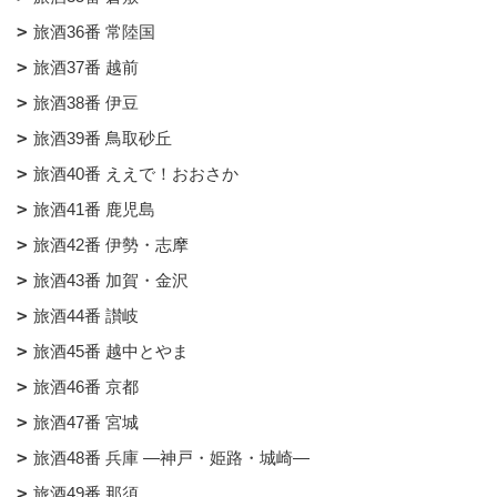
旅酒36番 常陸国
旅酒37番 越前
旅酒38番 伊豆
旅酒39番 鳥取砂丘
旅酒40番 ええで！おおさか
旅酒41番 鹿児島
旅酒42番 伊勢・志摩
旅酒43番 加賀・金沢
旅酒44番 讃岐
旅酒45番 越中とやま
旅酒46番 京都
旅酒47番 宮城
旅酒48番 兵庫 ―神戸・姫路・城崎―
旅酒49番 那須