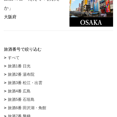
か」
大阪府
旅酒番号で絞り込む
すべて
旅酒1番 日光
旅酒2番 湯布院
旅酒3番 松江・出雲
旅酒4番 広島
旅酒5番 石垣島
旅酒6番 田沢湖・角館
旅酒7番 磐梯