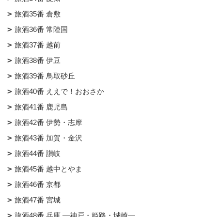
旅酒35番 倉敷
旅酒36番 常陸国
旅酒37番 越前
旅酒38番 伊豆
旅酒39番 鳥取砂丘
旅酒40番 ええで！おおさか
旅酒41番 鹿児島
旅酒42番 伊勢・志摩
旅酒43番 加賀・金沢
旅酒44番 讃岐
旅酒45番 越中とやま
旅酒46番 京都
旅酒47番 宮城
旅酒48番 兵庫 ―神戸・姫路・城崎―