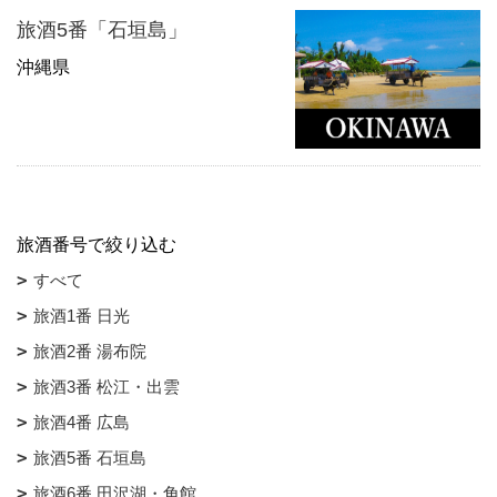
旅酒5番「石垣島」
沖縄県
旅酒番号で絞り込む
すべて
旅酒1番 日光
旅酒2番 湯布院
旅酒3番 松江・出雲
旅酒4番 広島
旅酒5番 石垣島
旅酒6番 田沢湖・角館