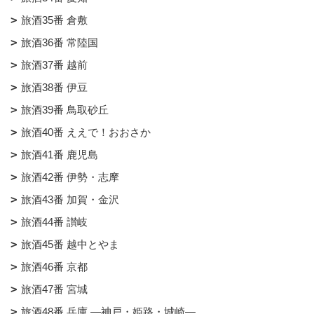
旅酒35番 倉敷
旅酒36番 常陸国
旅酒37番 越前
旅酒38番 伊豆
旅酒39番 鳥取砂丘
旅酒40番 ええで！おおさか
旅酒41番 鹿児島
旅酒42番 伊勢・志摩
旅酒43番 加賀・金沢
旅酒44番 讃岐
旅酒45番 越中とやま
旅酒46番 京都
旅酒47番 宮城
旅酒48番 兵庫 ―神戸・姫路・城崎―