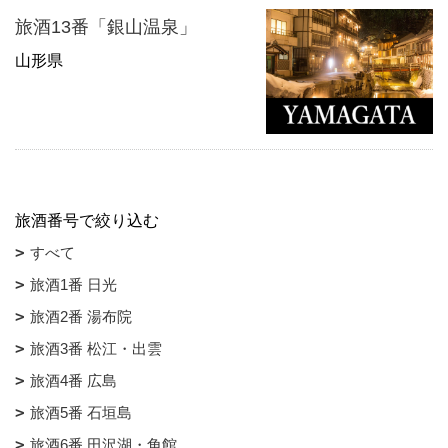
旅酒13番「銀山温泉」
山形県
旅酒番号で絞り込む
すべて
旅酒1番 日光
旅酒2番 湯布院
旅酒3番 松江・出雲
旅酒4番 広島
旅酒5番 石垣島
旅酒6番 田沢湖・角館