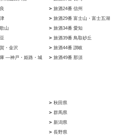
奈良
旅酒24番 信州
草津
旅酒29番 富士山・富士五湖
和歌山
旅酒34番 愛知
伊豆
旅酒39番 鳥取砂丘
加賀・金沢
旅酒44番 讃岐
兵庫 ―神戸・姫路・城
旅酒49番 那須
秋田県
群馬県
新潟県
長野県