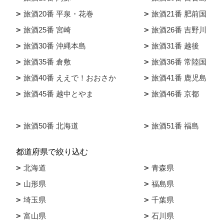
旅酒20番 平泉・花巻
旅酒21番 肥前国
旅酒25番 宮崎
旅酒26番 吉野川
旅酒30番 沖縄本島
旅酒31番 越後
旅酒35番 倉敷
旅酒36番 常陸国
旅酒40番 ええで！おおさか
旅酒41番 鹿児島
旅酒45番 越中とやま
旅酒46番 京都
旅酒50番 北海道
旅酒51番 福島
都道府県で絞り込む
北海道
青森県
山形県
福島県
埼玉県
千葉県
富山県
石川県