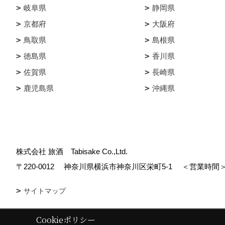
岐阜県
静岡県
京都府
大阪府
鳥取県
島根県
徳島県
香川県
佐賀県
長崎県
鹿児島県
沖縄県
株式会社 旅酒 Tabisake Co.,Ltd.
〒220-0012
神奈川県横浜市神奈川区栄町5-1
＜営業時間＞
サイトマップ
Cookieポリシー
Copyright (c) tabisake. All Rights Reserved.
|
Produced by
ゴデスクリ