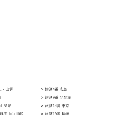
江・出雲
旅酒4番 広島
府
旅酒9番 琵琶湖
銀山温泉
旅酒14番 東京
飛騨高山白川郷
旅酒19番 長崎